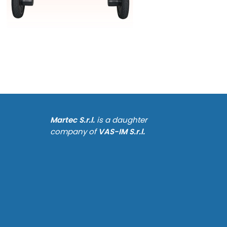
Martec S.r.l.
is a daughter
company of
VAS-IM S.r.l.