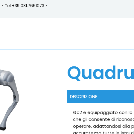
a -
Tel
+39 081.7661073
-
Quadr
DESCRIZIONE
Go2 è equipaggiato con lo 
che gli consente di riconosc
operare, adattandosi alla
accuratezza tutte le istruzi