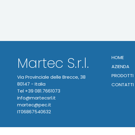
Martec S.r.l.
HOME
AZIENDA
PRODOTTI
Via Provinciale delle Brecce, 38
80147 - Italia
CONTATTI
Tel
+39 081.7661073
info@martecsrl.it
martec@pec.it
IT06867540632