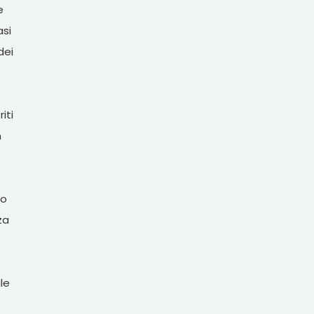
e
asi
dei
iti
n
ro
za
le