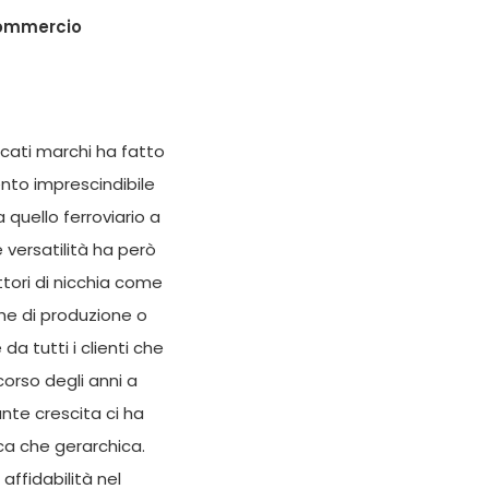
commercio
icati marchi ha fatto
nto imprescindibile
a quello ferroviario a
e versatilità ha però
ttori di nicchia come
che di produzione o
da tutti i clienti che
corso degli anni a
ante crescita ci ha
ca che gerarchica.
affidabilità nel