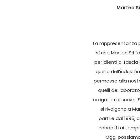
Martec S
La rappresentanza pr
sì che Martec Srl 
per clienti di fascia
quello dell’industri
permesso alla nostra
quelli dei laborat
erogatori di servizi.
si rivolgono a Ma
partire dal 1995, 
condotti ai tempi
Oggi possiamo p