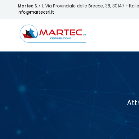
Martec S.r.l.
Via Provinciale delle Brecce, 38, 80147 - Itali
info@martecsrl.it
Att