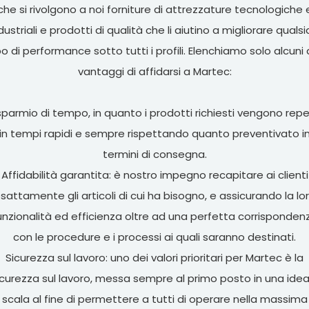
che si rivolgono a noi forniture di attrezzature tecnologiche 
dustriali e prodotti di qualità che li aiutino a migliorare qualsi
po di performance sotto tutti i profili. Elenchiamo solo alcuni 
vantaggi di affidarsi a Martec:
sparmio di tempo, in quanto i prodotti richiesti vengono reper
in tempi rapidi e sempre rispettando quanto preventivato i
termini di consegna.
Affidabilità garantita: è nostro impegno recapitare ai clienti
sattamente gli articoli di cui ha bisogno, e assicurando la lo
unzionalità ed efficienza oltre ad una perfetta corrisponden
con le procedure e i processi ai quali saranno destinati.
Sicurezza sul lavoro: uno dei valori prioritari per Martec è la
icurezza sul lavoro, messa sempre al primo posto in una idea
scala al fine di permettere a tutti di operare nella massima