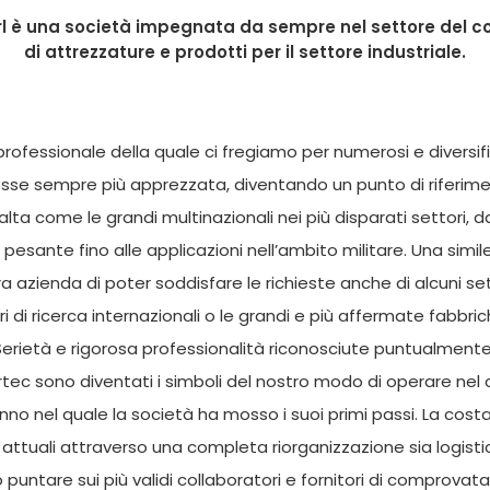
rl è una società impegnata da sempre nel settore del 
di attrezzature e prodotti per il settore industriale.
ofessionale della quale ci fregiamo per numerosi e diversif
fosse sempre più apprezzata, diventando un punto di riferime
 alta come le grandi multinazionali nei più disparati settori, d
a pesante fino alle applicazioni nell’ambito militare. Una simil
 azienda di poter soddisfare le richieste anche di alcuni se
ori di ricerca internazionali o le grandi e più affermate fabbri
 Serietà e rigorosa professionalità riconosciute puntualmente 
rtec sono diventati i simboli del nostro modo di operare nel 
anno nel quale la società ha mosso i suoi primi passi. La cost
 attuali attraverso una completa riorganizzazione sia logisti
untare sui più validi collaboratori e fornitori di comprovata 